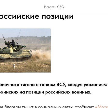
ий военный по навигатору 
Новости СВО
российские позиции
овочного тягача с танком ВСУ, следуя указаниям
раинских на позиции российских военных.
е блогеры пишут в социальных сетях, сообщает
«Моск