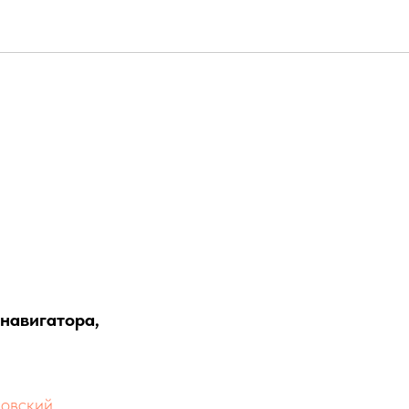
привез
 навигатора,
овский