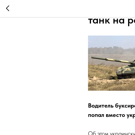
Украинск
танк на 
Водитель буксир
попал вместо ук
Об этом украински