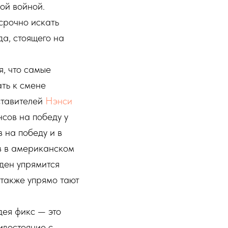
ой войной.
 срочно искать
да, стоящего на
, что самые
ть к смене
ставителей
Нэнси
сов на победу у
 на победу и в
в в американском
ден упрямится
 также упрямо тают
дея фикс — это
ивостояние с