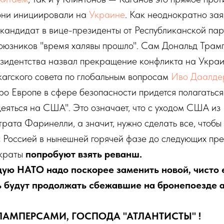
 они инициировали на
Украине
. Как неоднократно зая
кандидат в вице-президенты от Республиканской па
оюзников "время халявы прошло". Сам Дональд Трамп
езидентства назвал прекращение конфликта на Украи
кагского совета по глобальным вопросам
Иво Даалде
оро Европе в сфере безопасности придется полагатьс
деяться на США". Это означает, что с уходом США и
трата Фаринелли, а значит, нужно сделать все, чтобы
 Россией в нынешней горячей фазе до следующих пре
ократы
попробуют взять реванш.
щую НАТО надо поскорее заменить новой, чисто
ь будут продолжать сбежавшие на бронепоезде 
ПАМПЕРСАМИ, ГОСПОДА "АТЛАНТИСТЫ" !