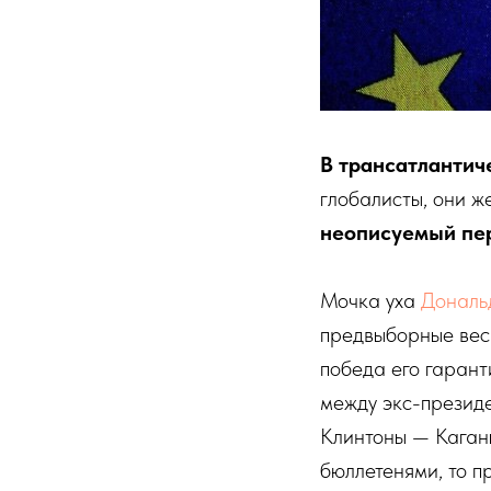
В трансатлантич
глобалисты, они 
неописуемый пе
Мочка уха
Дональ
предвыборные весы
победа его гаран
между экс-презид
Клинтоны — Каган
бюллетенями, то п