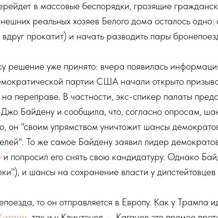
ерейдет в массовые беспорядки, грозящие гражданск
нынешних реальных хозяев Белого дома осталось одно:
 вдруг прокатит) и начать разводить пары бронепоез
у решение уже принято: вчера появилась информация
емократической партии США начали открыто призыва
на переправе. В частности, экс-спикер палаты пред
Джо Байдену и сообщила, что, согласно опросам, шан
ого, он "своим упрямством уничтожит шансы демократов
елей". То же самое Байдену заявил лидер демократо
р
и попросил его снять свою кандидатуру. Однако Бай
елки"), и шансы на сохранение власти у дипстейтовцев
епоезда, то он отправляется в Европу. Как у Трампа и
Китаем
, так и у Клинтонов — Каганов это прямое прот