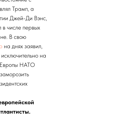
влял Трамп, а
ртии Джей-Ди Вэнс,
 в числе первых
не. В свою
р
на днях заявил,
я исключительно на
з Европы НАТО
 заморозить
зидентских
 европейской
атлантисты.