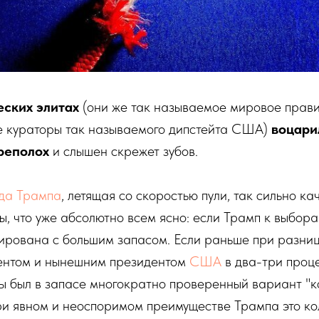
еских элитах
(они же так называемое мировое прави
же кураторы так называемого дипстейта США)
воцари
реполох
и слышен скрежет зубов.
да Трампа
, летящая со скоростью пули, так сильно ка
, что уже абсолютно всем ясно: если Трамп к выбора
тирована с большим запасом. Если раньше при разни
ентом и нынешним президентом
США
в два-три проце
ы был в запасе многократно проверенный вариант "к
ри явном и неоспоримом преимуществе Трампа это ко