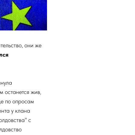
тельство, они же
лся
чнула
м останется жив,
це по опросам
нта у клана
олдовства" с
лдовство