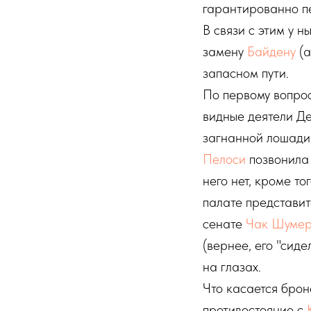
гарантированно п
В связи с этим у 
замену
Байдену
(а
запасном пути.
По первому вопрос
видные деятели Д
загнанной лошади 
Пелоси
позвонила 
него нет, кроме т
палате представит
сенате
Чак Шуме
(вернее, его "сид
на глазах.
Что касается брон
противостояние с